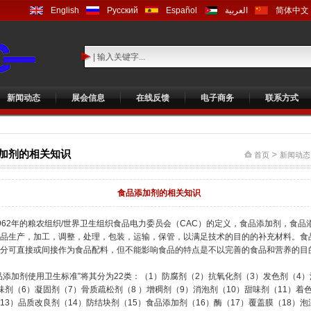
English
Русский
Español
العربية
简体中文
新闻动态
展会信息
在线反馈
电子商务
联系方式
加剂的相关知识
首页
新闻动
食品添加剂的相关知识
962年的粮农组织/世界卫生组织食品电力委员会（CAC）的定义，食品添加剂，食品
品生产，加工，调整，处理，包装，运输，保管，以满足技术的目的的补充材料。食
分可直接或间接作为食品配料，但不能影响食品的特点是不以完善的食品和营养的目
品添加剂使用卫生标准”将其分为22类：（1）防腐剂（2）抗氧化剂（3）发色剂（4
味剂（6）凝固剂（7）骨质疏松剂（8 ）增稠剂（9）消泡剂（10）甜味剂（11）着色
13）品质改良剂（14）防结块剂（15）食品添加剂（16）酶（17）覆盖膜（18）泡沫