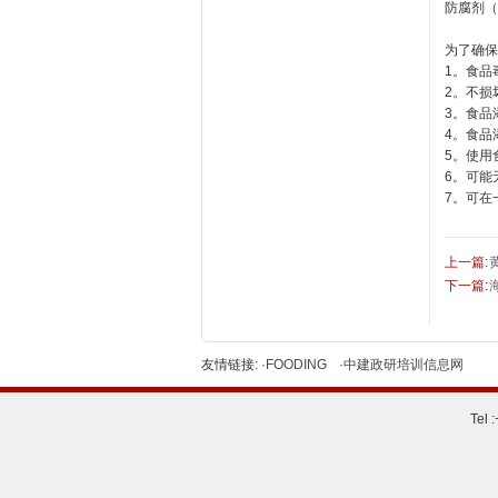
防腐剂（
为了确保
1。食品
2。不损
3。食品
4。食品
5。使用
6。可能
7。可在
上一篇:
下一篇:
友情链接:
·FOODING
·中建政研培训信息网
Tel