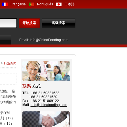
Française
Português
日本語
开始搜索
高级搜索
Email: Info@ChinaFooding.com
态
行业新闻
联系
方式
添加剂，是
TEL
: +86-21-50321622
品添加剂作
+86-21-50321520
Fax
: +86-21-51069122
的物质的污
Mail
:
info@chinafooding.com
）漂白剂
剂（12）
（ 19）