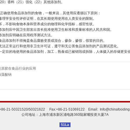
20）香料（21）强化（22）其他添加剂。
正确使用食品添加剂的食物，一般来说，其使用应遵循以下原则：
毒理学安全性评价证明，在其长期使用使用在人类安全的限制。
坏，不影响食物本身和营养成分的物理和化学指标，感官性状。
添加剂应中国卫生部发出首长批准使用卫生标准和质量标准的人民共和国。
添加剂应明确在应用程序测试方法。
食品添加剂不得掩盖食品腐败变质或混合，掺杂，掺假，假冒的目的。
无法正常运行和使用非卫生许可证，遵守和无公害食品添加剂的产品测试恶化。
一定目的地使用的食品添加剂，加工，熟食或已被销毁或拆除，人体摄入的存储更安
黄原胶在食品行业的应用
海藻酸钠
 :+86-21-50321520/50321622 Fax:+86-21-51069122 Email: Info@chinafooding
公司地址：上海市浦东新区浦电路360陆家嘴投资大厦7A
51La