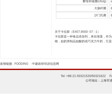
酵母和霉菌(cfu/g)
大肠杆菌
沙门氏菌
关于卡拉胶（E407,9000- 07 - 1）
卡拉胶是一种食品添加剂，来自海藻，作为
物，如奶类制品如酸奶或巧克力牛奶，它是
友情链接:
·FOODING
·中建政研培训信息网
Tel :+86-21-50321520/50321622 Fa
公司地址：上海市浦