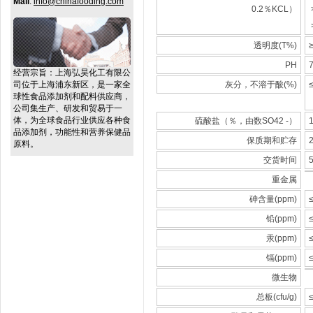
Mail
:
info@chinafooding.com
0.2％KCL）
透明度(T%)
PH
7
经营宗旨：
上海弘昊化工有限公
司位于上海浦东新区，是一家全
灰分，不溶于酸(%)
≤
球性食品添加剂和配料供应商，
公司集生产、研发和贸易于一
体，为全球食品行业供应各种食
硫酸盐（％，由数SO42 -）
品添加剂，功能性和营养保健品
保质期和贮存
原料。
交货时间
重金属
砷含量(ppm)
≤
铅(ppm)
≤
汞(ppm)
≤
镉(ppm)
≤
微生物
总板(cfu/g)