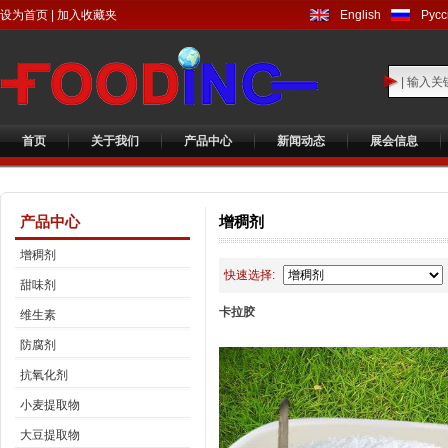
设为首页
|
加入收藏夹
English
Русс
首页
关于我们
产品中心
新闻动态
展会信息
产品中心
增稠剂
增稠剂
快速选择:
甜味剂
卡拉胶
维生素
防腐剂
抗氧化剂
小麦提取物
大豆提取物