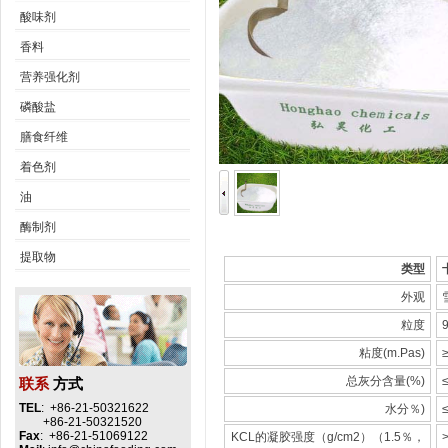
酸味剂
香料
营养强化剂
磷酸盐
膳食纤维
着色剂
油
酶制剂
提取物
类型
外观
粒度
粘度(m.Pas)
总灰分含量(%)
联系
方式
TEL
: +86-21-50321622
水分％)
+86-21-50321520
Fax
: +86-21-51069122
KCL的凝胶强度（g/cm2）（1.5％，