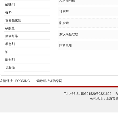
无水葡萄糖
酸味剂
甘露醇
香料
营养强化剂
甜蜜素
磷酸盐
罗汉果提取物
膳食纤维
着色剂
阿斯巴甜
油
酶制剂
提取物
友情链接:
·FOODING
·中建政研培训信息网
Tel :+86-21-50321520/50321622 Fa
公司地址：上海市浦