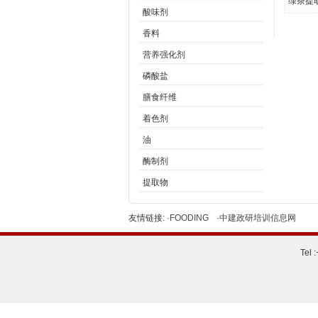
绿茶提
酸味剂
香料
营养强化剂
磷酸盐
膳食纤维
着色剂
油
酶制剂
提取物
友情链接:
·FOODING
·中建政研培训信息网
Tel